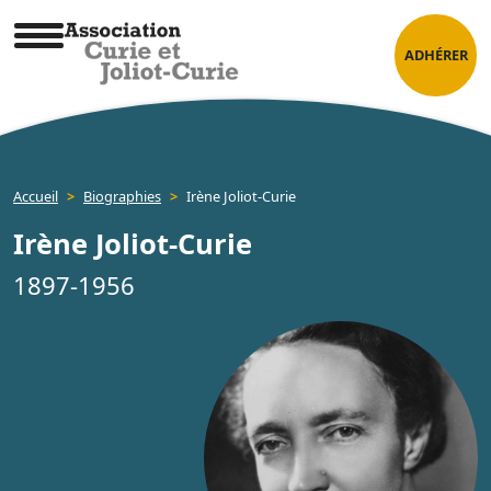
Skip
Panneau de gestion des cookies
to
ADHÉRER
content
Association Curie et Joliot-Curie
Accueil
>
Biographies
>
Irène Joliot-Curie
Irène Joliot-Curie
1897-1956